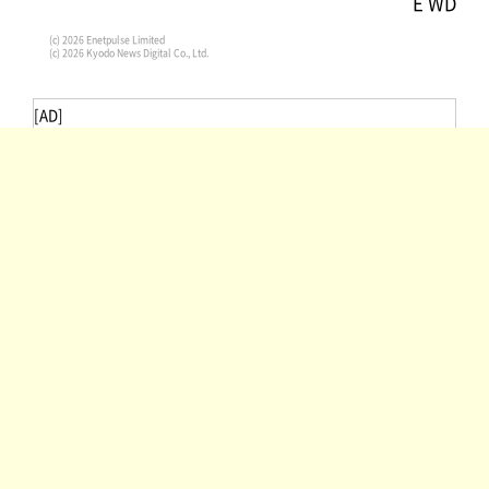
E WD
(c) 2026 Enetpulse Limited
(c) 2026 Kyodo News Digital Co., Ltd.
[AD]