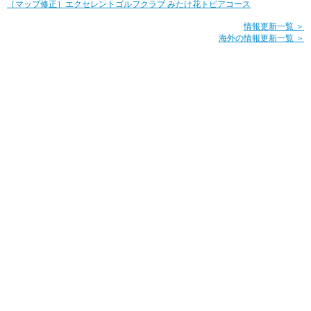
［マップ修正］エクセレントゴルフクラブ みたけ花トピアコース
情報更新一覧 ＞
海外の情報更新一覧 ＞