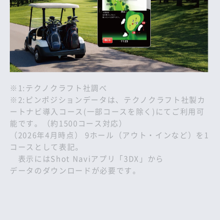
※1:テクノクラフト社調べ
※2:ピンポジションデータは、テクノクラフト社製カ
ートナビ導入コース(一部コースを除く)にてご利用可
能です。（約1500コース対応）
（2026年4月時点） 9ホール（アウト・インなど）を1
コースとして表記。
表示にはShot Naviアプリ「3DX」から
データのダウンロードが必要です。