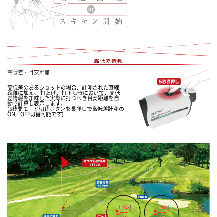
高低差情報
高低差・目安距離
高低差のあるショットの場合、計測された直線
距離に加え、 打上げ、打下し時において、高低
差情報を加味した実際に打つべき目安距離を自
動で計算し表示します。
(5秒間モード切替ボタンを長押しで高低差計測の
ON／OFF切替可能です)