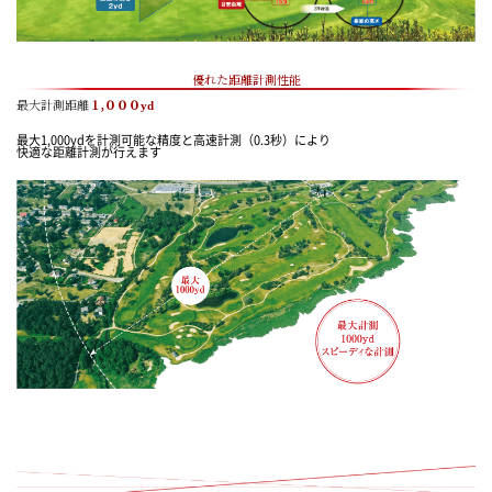
優れた距離計測性能
最大計測距離
１,０００yd
最大1,000ydを計測可能な精度と高速計測（0.3秒）により
快適な距離計測が行えます