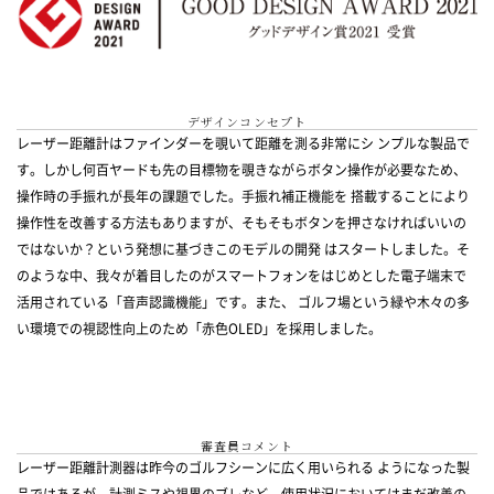
デザインコンセプト
レーザー距離計はファインダーを覗いて距離を測る非常にシ ンプルな製品で
す。しかし何百ヤードも先の目標物を覗きながらボタン操作が必要なため、
操作時の手振れが長年の課題でした。手振れ補正機能を 搭載することにより
操作性を改善する方法もありますが、そもそもボタンを押さなければいいの
ではないか？という発想に基づきこのモデルの開発 はスタートしました。そ
のような中、我々が着目したのがスマートフォンをはじめとした電子端末で
活用されている「音声認識機能」です。また、 ゴルフ場という緑や木々の多
い環境での視認性向上のため「赤色OLED」を採用しました。
審査員コメント
レーザー距離計測器は昨今のゴルフシーンに広く用いられる ようになった製
品ではあるが、計測ミスや視界のブレなど、使用状況においてはまだ改善の