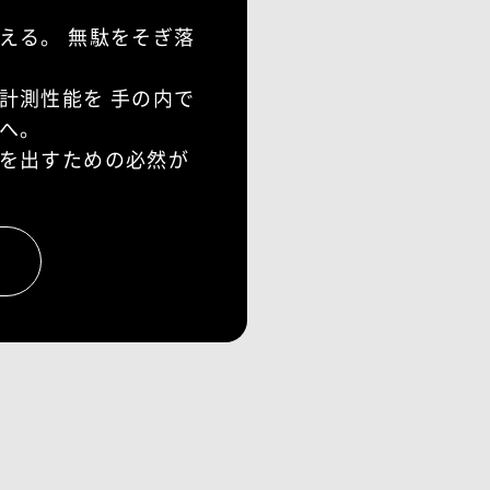
える。
無駄をそぎ落
計測性能を
手の内で
へ。
を出すための必然が