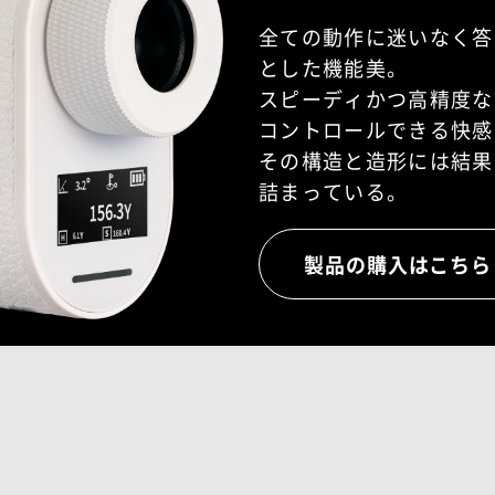
全ての動作に迷いなく答
とした機能美。
スピーディかつ高精度な
コントロールできる快感
その構造と造形には
結果
詰まっている。
製品の購入はこちら