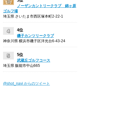
3位
ノーザンカントリークラブ 錦ヶ原
ゴルフ場
埼玉県 さいたま市西区塚本町2-22-1
4位
磯子カンツリークラブ
神奈川県 横浜市磯子区洋光台6-43-24
5位
武蔵丘ゴルフコース
埼玉県 飯能市中山665
@shot_navi からのツイート