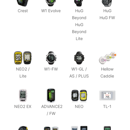
Crest
W1 Evolve
HuG
HuG
Beyond
HuG FW
HuG
Beyond
Lite
NEO2 /
W1-FW
W1-GL /
Hellow
Lite
AS / PLUS
Caddie
NEO2 EX
ADVANCE2
NEO
TL-1
/ FW